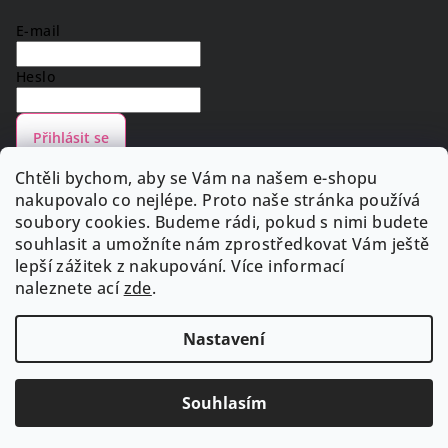
E-mail
Heslo
Přihlásit se
Nová registrace
Zapomenuté heslo
Chtěli bychom, aby se Vám na našem e-shopu
nakupovalo co nejlépe. Proto naše stránka používá
soubory cookies. Budeme rádi, pokud s nimi budete
souhlasit a umožníte nám zprostředkovat Vám ještě
lepší zážitek z nakupování. Více informací
Facebook
naleznete
ací
zde
.
Nastavení
Copyright 2026
SalonTech.cz
. Všechna práva vyhrazena.
Redesign by
Filipesmedia 🧡
Souhlasím
Vytvořil Shoptet