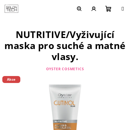
Přejít
na
obsah
Nákupn
Hledat
Přihlášení
NUTRITIVE/Vyživující
košík
maska pro suché a matné
vlasy.
OYSTER COSMETICS
Akce