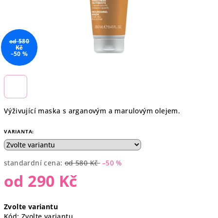
od 580
Kč
–50 %
Výživující maska s arganovým a marulovým olejem.
VARIANTA:
standardní cena:
od 580 Kč
–50 %
od
290 Kč
Měrná
Zvolte variantu
cena:
Kód:
Zvolte variantu