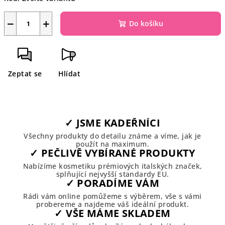
−
+
Do košíku
Zeptat se
Hlídat
✓ JSME KADEŘNÍCI
Všechny produkty do detailu známe a víme, jak je
použít na maximum.
✓ PEČLIVĚ VYBÍRANÉ PRODUKTY
Nabízíme kosmetiku prémiových italských značek,
splňující nejvyšší standardy EU.
✓ PORADÍME VÁM
Rádi vám online pomůžeme s výběrem, vše s vámi
probereme a najdeme váš ideální produkt.
✓ VŠE MÁME SKLADEM