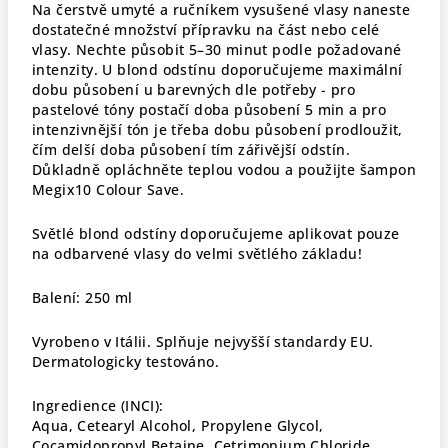
Na čerstvě umyté a ručníkem vysušené vlasy naneste
dostatečné množství přípravku na část nebo celé
vlasy. Nechte působit 5–30 minut podle požadované
intenzity. U blond odstínu doporučujeme maximální
dobu působení u barevných dle potřeby - pro
pastelové tóny postačí doba působení 5 min a pro
intenzivnější tón je třeba dobu působení prodloužit,
čím delší doba působení tím zářivější odstín.
Důkladně opláchněte teplou vodou a použijte šampon
Megix10 Colour Save.
Světlé blond odstíny doporučujeme aplikovat pouze
na odbarvené vlasy do velmi světlého základu!
Balení:
250 ml
Vyrobeno v Itálii.
Splňuje nejvyšší standardy EU.
Dermatologicky testováno.
Ingredience (INCI):
Aqua, Cetearyl Alcohol, Propylene Glycol,
Cocamidopropyl Betaine, Cetrimonium Chloride,