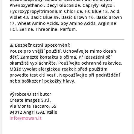
Phenoxyethanol, Decyl Glucoside, Caprylyl Glycol,
Hydroxypropyltrimonium Chloride, HC Blue 12, Acid
Violet 43, Basic Blue 99, Basic Brown 16, Basic Brown
17, Wheat Amino Acids, Soy Amino Acids, Arginine
HCl, Serine, Threonine, Parfum.
⚠️ Bezpečnostní upozornění:
Pouze pro vnější použití. Uchovávejte mimo dosah
dětí. Zamezte kontaktu s očima. Při zasažení očí
okamžitě vypláchněte. Používejte ochranné rukavice.
Může vyvolat alergickou reakci; před použitím
proveďte test citlivosti. Nepoužívejte při podráždění
nebo poškození pokožky hlavy.
Výrobce/Distributor:
Create Images S.r.l.
Via Monte Taccaro, 55
84012 Angri (SA), Itálie
info@mowan.it