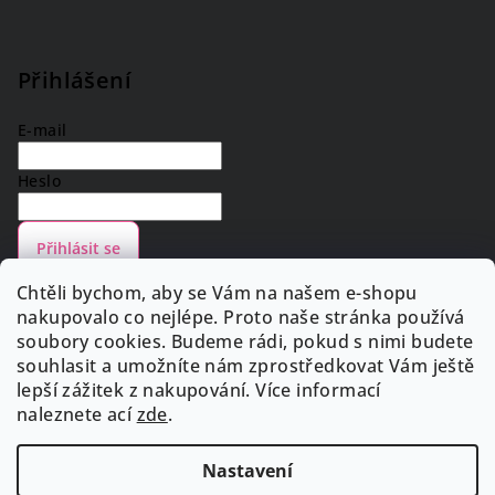
Přihlášení
E-mail
Heslo
Přihlásit se
Nová registrace
Zapomenuté heslo
Chtěli bychom, aby se Vám na našem e-shopu
nakupovalo co nejlépe. Proto naše stránka používá
soubory cookies. Budeme rádi, pokud s nimi budete
souhlasit a umožníte nám zprostředkovat Vám ještě
lepší zážitek z nakupování. Více informací
Facebook
naleznete
ací
zde
.
Nastavení