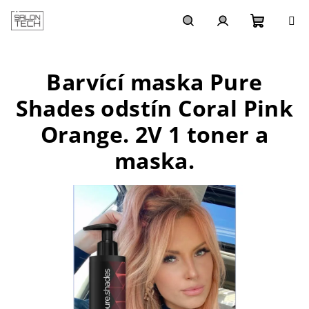
Přejít
na
obsah
Nákupn
Hledat
Přihlášení
Barvící maska Pure
košík
Shades odstín Coral Pink
Orange. 2V 1 toner a
maska.