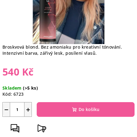
Broskvová blond. Bez amoniaku pro kreativní tónování.
Intenzivní barva, zářivý lesk, posílení vlasů.
540 Kč
Měrná
Skladem
(>5 ks)
cena:
Kód:
6723
−
+
Do košíku