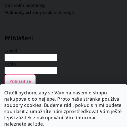
Obchodní podmínky
Podmínky ochrany osobních údajů
Přihlášení
E-mail
Heslo
Přihlásit se
Nová registrace
Zapomenuté heslo
Chtěli bychom, aby se Vám na našem e-shopu
nakupovalo co nejlépe. Proto naše stránka používá
soubory cookies. Budeme rádi, pokud s nimi budete
souhlasit a umožníte nám zprostředkovat Vám ještě
lepší zážitek z nakupování. Více informací
Facebook
naleznete
ací
zde
.