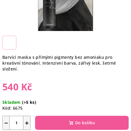
Barvící maska s přímými pigmenty bez amoniaku pro
kreativní tónování. Intenzivní barva, zářivý lesk, šetrné
složení.
540 Kč
Měrná
Skladem
(>5 ks)
cena:
Kód:
6675
−
+
Do košíku