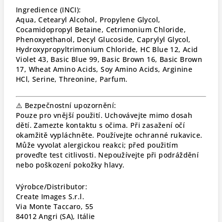
Ingredience (INCI):
Aqua, Cetearyl Alcohol, Propylene Glycol,
Cocamidopropyl Betaine, Cetrimonium Chloride,
Phenoxyethanol, Decyl Glucoside, Caprylyl Glycol,
Hydroxypropyltrimonium Chloride, HC Blue 12, Acid
Violet 43, Basic Blue 99, Basic Brown 16, Basic Brown
17, Wheat Amino Acids, Soy Amino Acids, Arginine
HCl, Serine, Threonine, Parfum.
⚠️ Bezpečnostní upozornění:
Pouze pro vnější použití. Uchovávejte mimo dosah
dětí. Zamezte kontaktu s očima. Při zasažení očí
okamžitě vypláchněte. Používejte ochranné rukavice.
Může vyvolat alergickou reakci; před použitím
proveďte test citlivosti. Nepoužívejte při podráždění
nebo poškození pokožky hlavy.
Výrobce/Distributor:
Create Images S.r.l.
Via Monte Taccaro, 55
84012 Angri (SA), Itálie