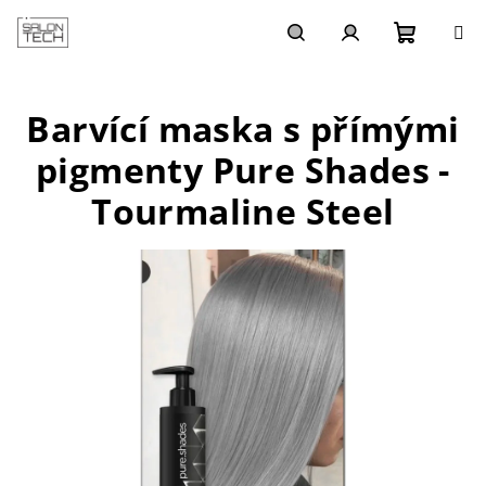
Přejít
na
obsah
Nákupn
Hledat
Přihlášení
Barvící maska s přímými
košík
pigmenty Pure Shades -
Tourmaline Steel