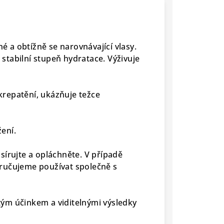
 a obtížně se narovnávající vlasy.
tabilní stupeň hydratace. Výživuje
 krepatění, ukázňuje težce
žení.
sírujte a opláchněte. V případě
ručujeme používat společně s
ým účinkem a viditelnými výsledky