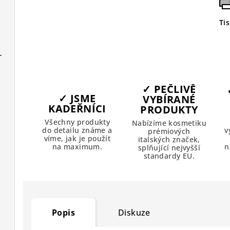
Ti
poddajné vlasy
✓ PEČLIVĚ
✓ JSME
VYBÍRANÉ
KADEŘNÍCI
PRODUKTY
blond
Všechny produkty
Nabízíme kosmetiku
do detailu známe a
v
prémiových
víme, jak je použít
italských značek,
na maximum.
n
splňující nejvyšší
hnědá
standardy EU.
 blond
Popis
Diskuze