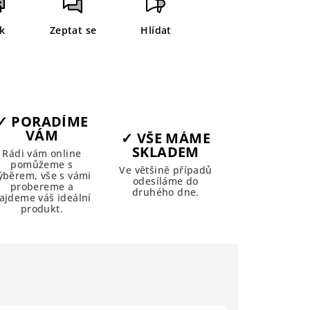
sk
Zeptat se
Hlídat
✓ PORADÍME
VÁM
✓ VŠE MÁME
SKLADEM
Rádi vám online
pomůžeme s
Ve většině případů
ýběrem, vše s vámi
odesíláme do
probereme a
druhého dne.
ajdeme váš ideální
produkt.