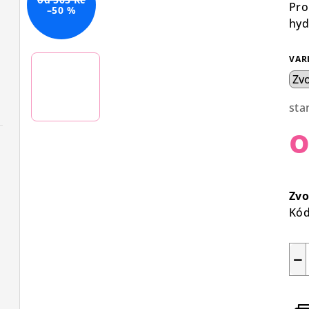
Pro
–50 %
hyd
VAR
sta
Mě
cen
Zvo
Kód
−
 blond