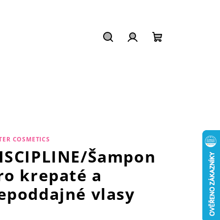
Hledat
Přihlášení
Nákupní
košík
TER COSMETICS
ISCIPLINE/Šampon
ro krepaté a
epoddajné vlasy