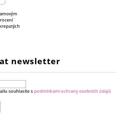
damovým
krocení
krepatých
at newsletter
ilu souhlasíte s
podmínkami ochrany osobních údajů