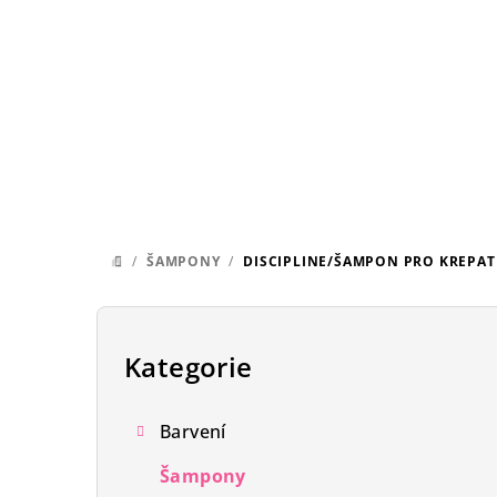
Přejít
na
obsah
/
ŠAMPONY
/
DISCIPLINE/ŠAMPON PRO KREPAT
DOMŮ
P
o
Kategorie
Přeskočit
kategorie
s
Barvení
t
Šampony
r