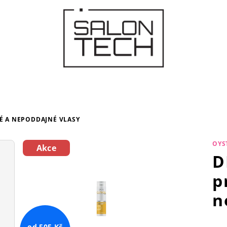
É A NEPODDAJNÉ VLASY
OYS
Akce
D
p
n
od 505 Kč