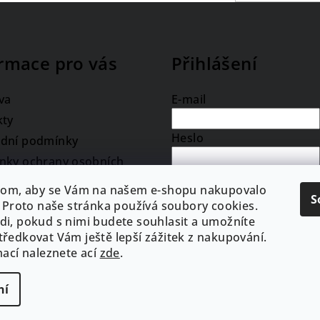
rmace pro vás
Přihlášení
va
E-mail
kty
Heslo
dní podmínky
nky ochrany osobních
Přihlásit se
hom, aby se Vám na našem e-shopu nakupovalo
S
. Proto naše stránka používá soubory cookies.
Nová registrace
Zapomenu
i, pokud s nimi budete souhlasit a umožníte
heslo
ředkovat Vám ještě lepší zážitek z nakupování.
mací naleznete
ací
zde
.
ní
Copyright 2026
Redesign by
Fili