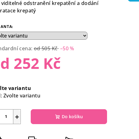
 viditelné odstranění krepatění a dodání
ratace krepatý
IANTA:
ndardní cena:
od 505 Kč
–50 %
od
252 Kč
rná
a:
lte variantu
:
Zvolte variantu
+
Do košíku