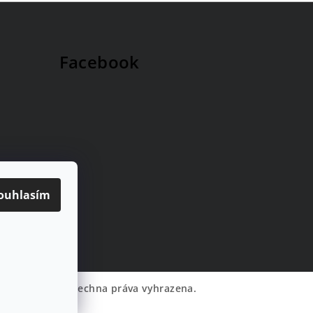
Facebook
ouhlasím
té
SalonTech.cz
. Všechna práva vyhrazena.
pesmedia 🧡