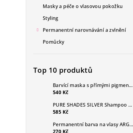
Masky a péče o vlasovou pokožku
a
Styling
n
n
Permanentní narovnávání a zvlnění
í
Pomůcky
p
a
Top 10 produktů
n
Barvící maska s přímými pigmenty Pure Shades - Pearl Ash Blonde
e
540 Kč
l
PURE SHADES SILVER Shampoo – profesionální stříbrný šampon proti žlutým tónům pro blond, melírované a šedivé vlasy
585 Kč
Permanentní barva na vlasy ARGAN SILK COLOR 10.9, perleťově platinová
270 Kč