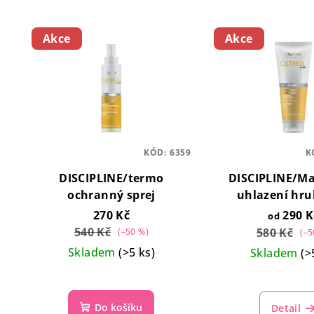
Akce
Akce
KÓD:
6359
K
DISCIPLINE/termo
DISCIPLINE/Ma
ochranný sprej
uhlazení hru
krepatých 
270 Kč
290 K
od
540 Kč
580 Kč
(–50 %)
(–5
Skladem
(>5 ks)
Skladem
(>
Do košíku
Detail