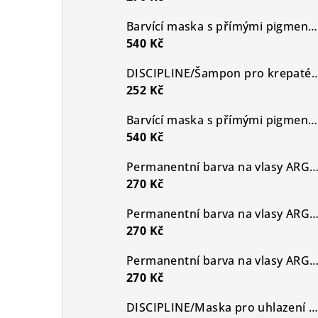
Barvící maska s přímými pigmenty Pure Shades -Grey Pearl Slate
540 Kč
DISCIPLINE/Šampon pro krepaté a ne
252 Kč
Barvící maska s přímými pigmenty Pure Shades -Moon Stone Cold Blonde
540 Kč
Permanentní barva na vlasy ARGAN SILK COLOR 8.0, Světlá 
270 Kč
Permanentní barva na vlasy ARGAN SILK COLOR 6,0 Světle 
270 Kč
Permanentní barva na vlasy ARGAN SILK COLOR 9,9, Velmi světlá perleťová
270 Kč
DISCIPLINE/Maska pro uhlazení hrubých a krepatých vlasů