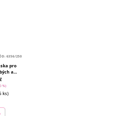
ÓD:
6356/250
ska pro
bých a
vlasů
č
0 %)
5 ks)