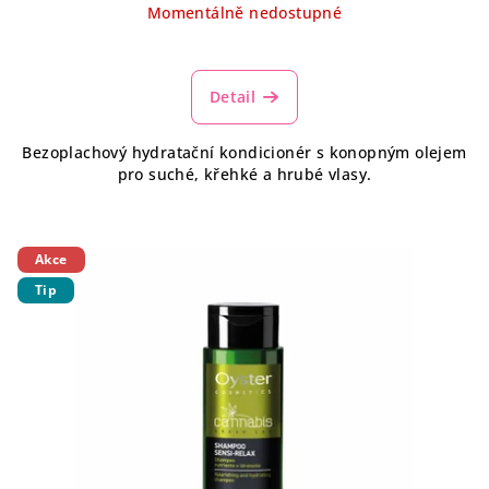
Momentálně nedostupné
Průměrné
hodnocení
produktu
Detail
je
3,4
Bezoplachový hydratační kondicionér s konopným olejem
z
pro suché, křehké a hrubé vlasy.
5
hvězdiček.
Akce
Tip