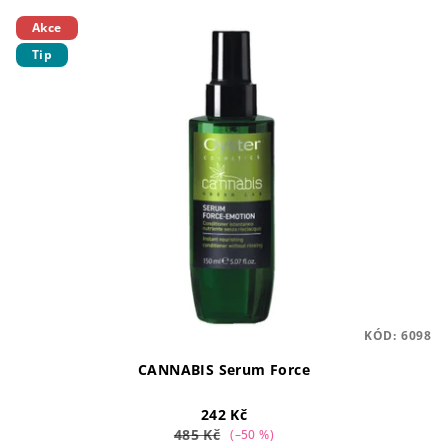
Akce
Tip
KÓD:
6098
CANNABIS Serum Force
242 Kč
485 Kč
(–50 %)