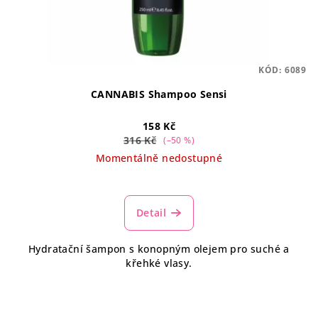
KÓD:
6089
CANNABIS Shampoo Sensi
158 Kč
316 Kč
(–50 %)
Momentálně nedostupné
Průměrné
hodnocení
produktu
Detail
je
4,1
Hydratační šampon s konopným olejem pro suché a
z
křehké vlasy.
5
hvězdiček.