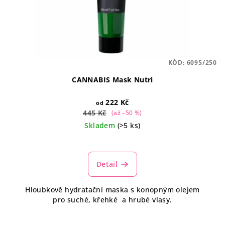
KÓD:
6095/250
CANNABIS Mask Nutri
222 Kč
od
445 Kč
(až –50 %)
Skladem
(>5 ks)
Průměrné
hodnocení
produktu
Detail
je
4,6
Hloubkově hydratační maska s konopným olejem
z
pro suché, křehké a hrubé vlasy.
5
hvězdiček.