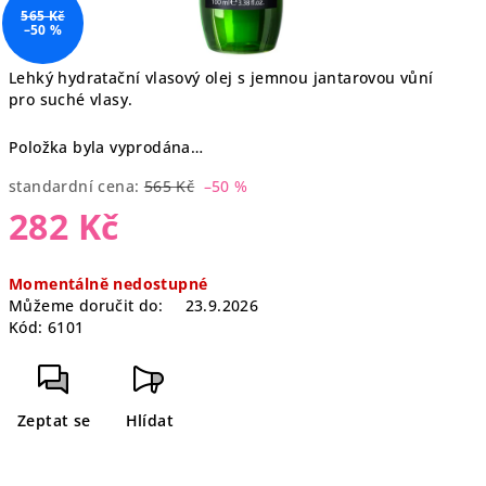
565 Kč
–50 %
Lehký hydratační vlasový olej s jemnou jantarovou vůní
pro suché vlasy.
Položka byla vyprodána…
standardní cena:
565 Kč
–50 %
282 Kč
Měrná
Momentálně nedostupné
cena:
Můžeme doručit do:
23.9.2026
Kód:
6101
Zeptat se
Hlídat