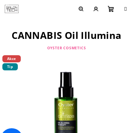
Přejít
na
obsah
Nákupn
Hledat
Přihlášení
CANNABIS Oil Illumina
košík
OYSTER COSMETICS
Akce
Tip