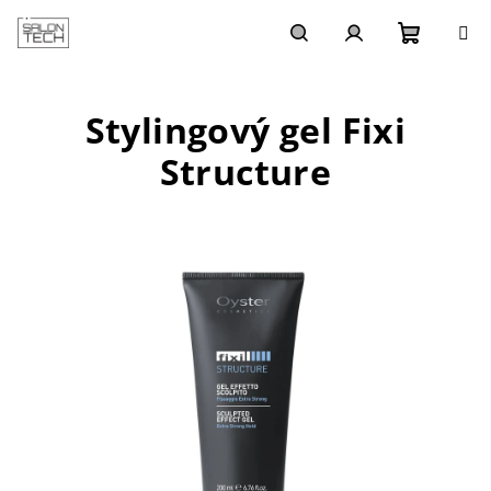
Přejít
na
obsah
Nákupn
Hledat
Přihlášení
Stylingový gel Fixi
košík
Structure