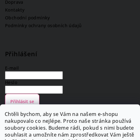
Doprava
Kontakty
Obchodní podmínky
Podmínky ochrany osobních údajů
Přihlášení
E-mail
Heslo
Přihlásit se
Nová registrace
Zapomenuté heslo
Chtěli bychom, aby se Vám na našem e-shopu
nakupovalo co nejlépe. Proto naše stránka používá
soubory cookies. Budeme rádi, pokud s nimi budete
souhlasit a umožníte nám zprostředkovat Vám ještě