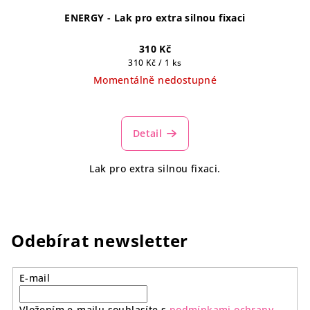
ENERGY - Lak pro extra silnou fixaci
310 Kč
Měrná
310 Kč / 1 ks
cena:
Momentálně nedostupné
Průměrné
hodnocení
produktu
Detail
je
5,0
Lak pro extra silnou fixaci.
z
5
hvězdiček.
Odebírat newsletter
E-mail
Vložením e-mailu souhlasíte s
podmínkami ochrany