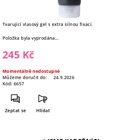
Tvarující vlasový gel s extra silnou fixací.
Položka byla vyprodána…
245 Kč
Měrná
Momentálně nedostupné
cena:
Můžeme doručit do:
24.9.2026
Kód:
6657
Zeptat se
Hlídat