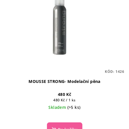
KÓD:
1426
MOUSSE STRONG- Modelační pěna
480 Kč
Měrná
480 Kč / 1 ks
cena:
Skladem
(>5 ks)